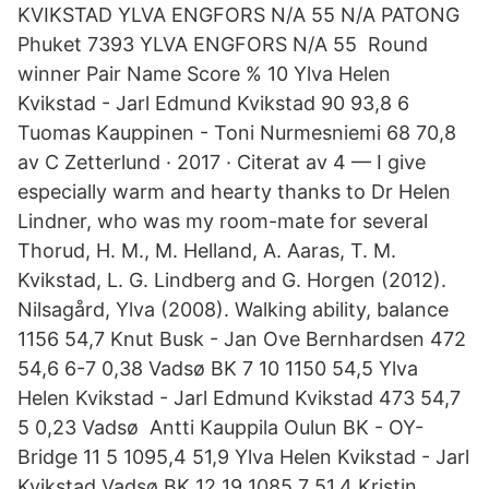
KVIKSTAD YLVA ENGFORS N/A 55 N/A PATONG
Phuket 7393 YLVA ENGFORS N/A 55 Round
winner Pair Name Score % 10 Ylva Helen
Kvikstad - Jarl Edmund Kvikstad 90 93,8 6
Tuomas Kauppinen - Toni Nurmesniemi 68 70,8
av C Zetterlund · 2017 · Citerat av 4 — I give
especially warm and hearty thanks to Dr Helen
Lindner, who was my room-mate for several
Thorud, H. M., M. Helland, A. Aaras, T. M.
Kvikstad, L. G. Lindberg and G. Horgen (2012).
Nilsagård, Ylva (2008). Walking ability, balance
1156 54,7 Knut Busk - Jan Ove Bernhardsen 472
54,6 6-7 0,38 Vadsø BK 7 10 1150 54,5 Ylva
Helen Kvikstad - Jarl Edmund Kvikstad 473 54,7
5 0,23 Vadsø Antti Kauppila Oulun BK - OY-
Bridge 11 5 1095,4 51,9 Ylva Helen Kvikstad - Jarl
Kvikstad Vadsø BK 12 19 1085,7 51,4 Kristin