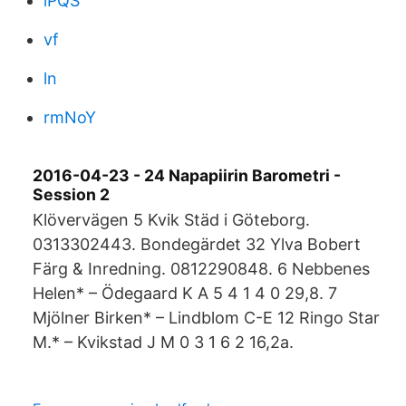
lPQS
vf
ln
rmNoY
2016-04-23 - 24 Napapiirin Barometri -
Session 2
Klövervägen 5 Kvik Städ i Göteborg.
0313302443. Bondegärdet 32 Ylva Bobert
Färg & Inredning. 0812290848. 6 Nebbenes
Helen* – Ödegaard K A 5 4 1 4 0 29,8. 7
Mjölner Birken* – Lindblom C-E 12 Ringo Star
M.* – Kvikstad J M 0 3 1 6 2 16,2a.